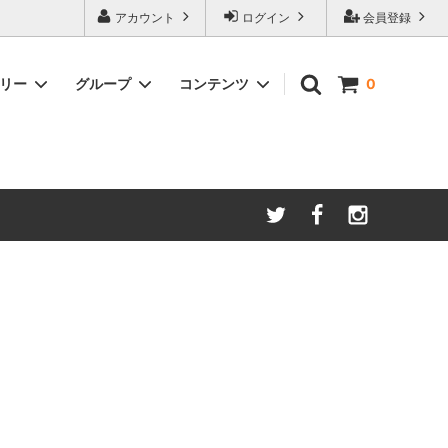
アカウント
ログイン
会員登録
ゴリー
グループ
コンテンツ
0
2000円～3000円未満
伊達メガネ・サングラスの卸売り
黒・ブラック
レッド・赤
ピンク・桃
ブロンズ・銅色