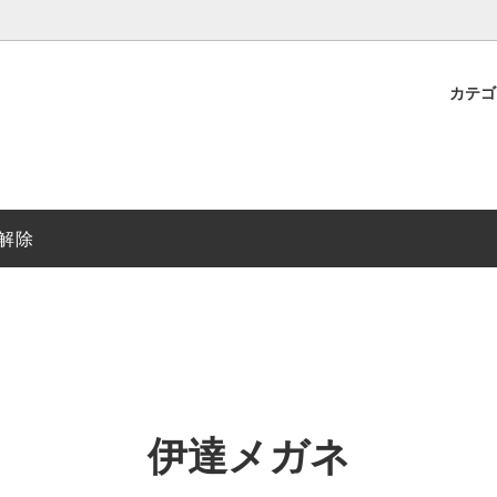
カテ
ガネ
い・送料
1000円～2000円未満
伊達メガネ無料リースサービス
円～10000円未満
レディースメガネ
解除
ト・白
ブラウン・茶色
・青
パープル・紫
ー・銀色
ゴールド・金色
伊達メガネ