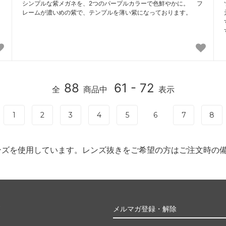
シンプルな紫メガネを、2つのパープルカラーで色鮮やかに。 フ
レームが濃いめの紫で、テンプルを薄い紫になっております。
88
61 - 72
全
商品中
表示
1
2
3
4
5
6
7
8
ンズを使用しています。レンズ抜きをご希望の方はご注文時の
ト
メルマガ登録・解除