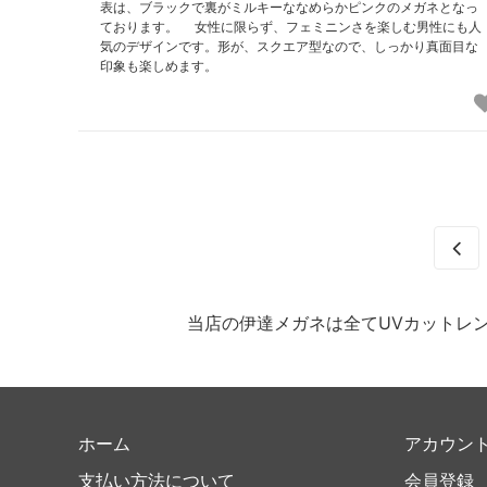
表は、ブラックで裏がミルキーななめらかピンクのメガネとなっ
ております。 女性に限らず、フェミニンさを楽しむ男性にも人
気のデザインです。形が、スクエア型なので、しっかり真面目な
印象も楽しめます。
当店の伊達メガネは全てUVカットレ
ホーム
アカウン
支払い方法について
会員登録