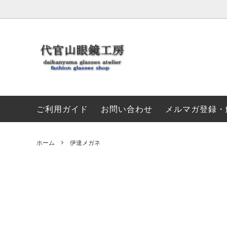
伊達メガネ
セール特集
初めてのお客様へ
新着メ
お支払
3000円～5000円未満
5000
ご利用ガイド
お問い合わせ
メルマガ登録・
グレー・灰色
ホワイ
グリーン・緑
ブルー
ホーム
伊達メガネ
イエロー・黄色
シルバ