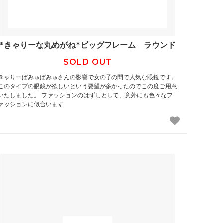
*きゃりーな丸めがね*ビッグフレーム ラウンド
SOLD OUT
きゃりーぱみゅぱみゅさんの影響で女の子の間で人気な眼鏡です。
このタイプの眼鏡が欲しいという要望が多かったのでこの度ご用意
いたしました。 ファッションのはずしとして、意外にも色々なフ
ァッションに似合います