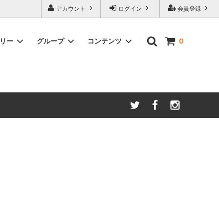
アカウント
ログイン
会員登録
ゴリー
グループ
コンテンツ
0
2000円～3000円未満
伊達メガネ・サングラスの卸売り
黒・ブラック
レッド・赤
ピンク・桃
ブロンズ・銅色