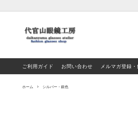
伊達メガネ
セール特集
初めてのお客様へ
新着メ
お支払
3000円～5000円未満
5000
ご利用ガイド
お問い合わせ
メルマガ登録・
グレー・灰色
ホワイ
グリーン・緑
ブルー
ホーム
シルバー・銀色
イエロー・黄色
シルバ