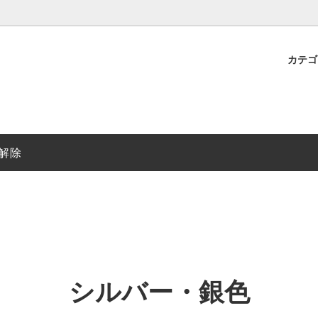
カテ
ガネ
い・送料
1000円～2000円未満
伊達メガネ無料リースサービス
円～10000円未満
レディースメガネ
解除
ト・白
ブラウン・茶色
・青
パープル・紫
ー・銀色
ゴールド・金色
シルバー・銀色