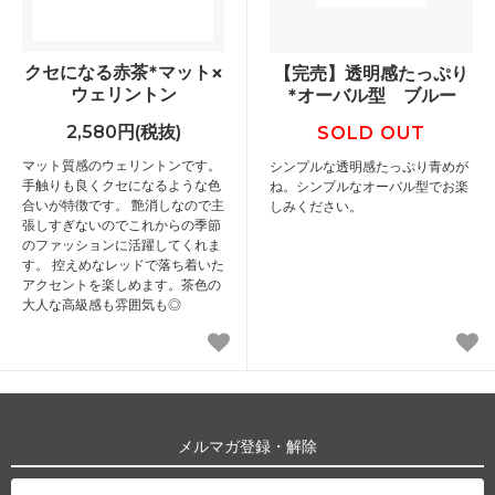
クセになる赤茶*マット×
【完売】透明感たっぷり
ウェリントン
*オーバル型 ブルー
2,580円(税抜)
SOLD OUT
マット質感のウェリントンです。
シンプルな透明感たっぷり青めが
手触りも良くクセになるような色
ね。シンプルなオーバル型でお楽
合いが特徴です。 艶消しなので主
しみください。
張しすぎないのでこれからの季節
のファッションに活躍してくれま
す。 控えめなレッドで落ち着いた
アクセントを楽しめます。茶色の
大人な高級感も雰囲気も◎
メルマガ登録・解除