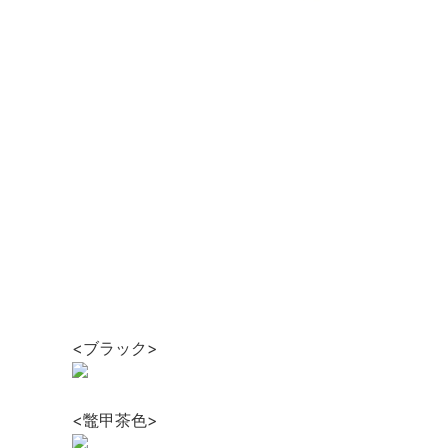
<ブラック>
<鼈甲茶色>