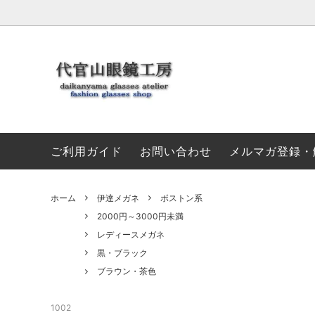
伊達メガネ
セール特集
初めてのお客様へ
新着メ
お支払
3000円～5000円未満
5000
ご利用ガイド
お問い合わせ
メルマガ登録・
グレー・灰色
ホワイ
グリーン・緑
ブルー
ホーム
伊達メガネ
ボストン系
2000円～3000円未満
イエロー・黄色
シルバ
レディースメガネ
黒・ブラック
ブラウン・茶色
1002