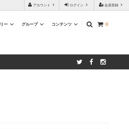
アカウント
ログイン
会員登録
ゴリー
グループ
コンテンツ
0
2000円～3000円未満
伊達メガネ・サングラスの卸売り
黒・ブラック
レッド・赤
ピンク・桃
ブロンズ・銅色