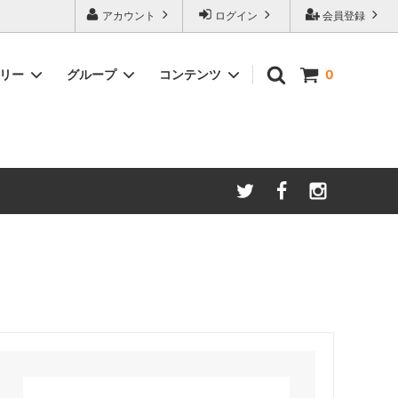
アカウント
ログイン
会員登録
ゴリー
グループ
コンテンツ
0
2000円～3000円未満
伊達メガネ・サングラスの卸売り
黒・ブラック
レッド・赤
ピンク・桃
ブロンズ・銅色