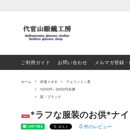
伊達メガネ
セール特集
初めてのお客様へ
新着メ
お支払
3000円～5000円未満
5000
ご利用ガイド
お問い合わせ
メルマガ登録・
グレー・灰色
ホワイ
グリーン・緑
ブルー
ホーム
伊達メガネ
ウェリントン系
1000円～2000円未満
イエロー・黄色
シルバ
黒・ブラック
*ラフな服装のお供*ナ
0
件のレビュー