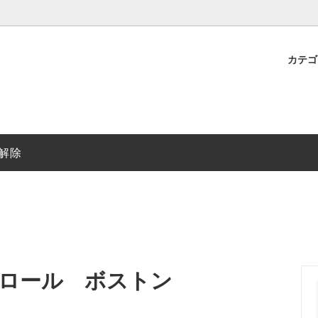
カテ
ガネ
い・送料
1000円～2000円未満
伊達メガネ無料リースサービス
円～10000円未満
レディースメガネ
解除
ト・白
ブラウン・茶色
・青
パープル・紫
ー・銀色
ゴールド・金色
イロール ボストン